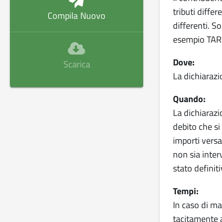
tributi diffe
Compila Nuovo
differenti. S
esempio TARI
Dove:
Scarica
La dichiarazi
Quando:
La dichiarazi
debito che s
importi vers
non sia inter
stato definiti
Tempi:
In caso di ma
tacitamente 