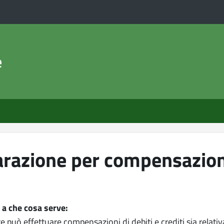
e
arazione per compensazion
e a che cosa serve:
te può effettuare compensazioni di debiti e crediti sia relat