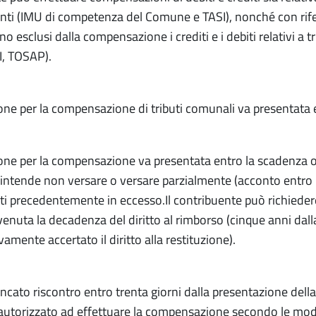
renti (IMU di competenza del Comune e TASI), nonché con rife
ono esclusi dalla compensazione i crediti e i debiti relativi a
, TOSAP).
one per la compensazione di tributi comunali va presentata e
one per la compensazione va presentata entro la scadenza or
i intende non versare o versare parzialmente (acconto entr
ati precedentemente in eccesso.Il contribuente può richiede
venuta la decadenza del diritto al rimborso (cinque anni dal
vamente accertato il diritto alla restituzione).
ncato riscontro entro trenta giorni dalla presentazione della
autorizzato ad effettuare la compensazione secondo le mod